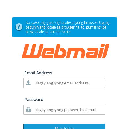
Na-save ang gustong localesa iyong browser. Upang
baguhin ang locale sa browser na ito, pumili ng iba
pang locale sa screen na ito.
Email Address
Password
Mag-log in