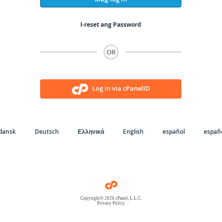
I-reset ang Password
OR
Log in via cPanelID
dansk
Deutsch
Ελληνικά
English
español
españo
Copyright© 2026 cPanel, L.L.C.
Privacy Policy